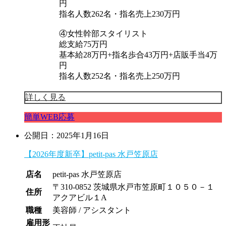
円
指名人数262名・指名売上230万円
④女性幹部スタイリスト
総支給75万円
基本給28万円+指名歩合43万円+店販手当4万
円
指名人数252名・指名売上250万円
詳しく見る
簡単WEB応募
公開日：2025年1月16日
【2026年度新卒】petit-pas 水戸笠原店
店名
petit-pas 水戸笠原店
〒310-0852 茨城県水戸市笠原町１０５０－１
住所
アクアビル１A
職種
美容師 / アシスタント
雇用形