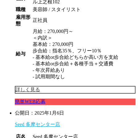
ル上之根102
職種
美容師 / スタイリスト
雇用形
正社員
態
月給：270,000円～
＜内訳＞
基本給：270,000円
歩合給：指名35％、フリー10％
給与
- 基本給or歩合給どちらか高い方を支給
- 基本給or歩合給＋各種手当＋交通費
- 年次昇給あり
- 試用期間なし
詳しく見る
簡単WEB応募
公開日：2025年1月6日
Seed 多摩センター店
店名
Seed 多摩センター店