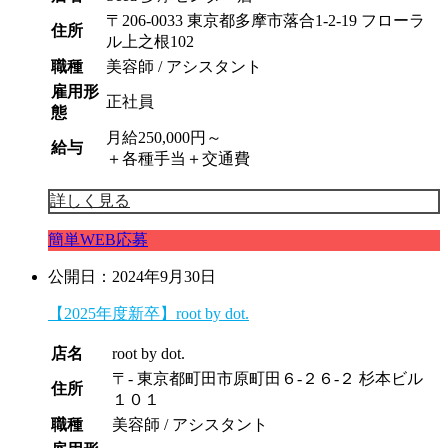
〒206-0033 東京都多摩市落合1-2-19 フローラ
住所
ル上之根102
職種
美容師 / アシスタント
雇用形
正社員
態
月給250,000円～
給与
＋各種手当＋交通費
詳しく見る
簡単WEB応募
公開日：
2024年9月30日
【2025年度新卒】root by dot.
店名
root by dot.
〒- 東京都町田市原町田６-２６-２ 杉本ビル
住所
１０１
職種
美容師 / アシスタント